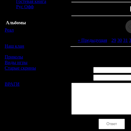
Гостевая книга
Рус Офф
Альбомы
Реал
[39]
В этом разделе собраны
« Предыдущая
|
29
30
31
фотографии с реала.
Наш клан
[37]
Скрины с игры. Наш Клан.
Приколы
[13]
Всего комментариев:
0
Виды игры
[15]
Старые скрины
[16]
Имя *:
Скриншоты с игры -
Email *:
доклановый период )
ВРАГИ
[8]
Скины обидчиков
Код *: