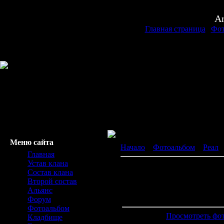
An
Главная страница
|
Фот
Меню сайта
Начало
»
Фотоальбом
»
Реал
»
Главная
Устав клана
Состав клана
Второй состав
Просмотров: 788 | Размеры:
Альянс
Дата: 1
Форум
Фотоальбом
Просмотреть фот
Кладбище