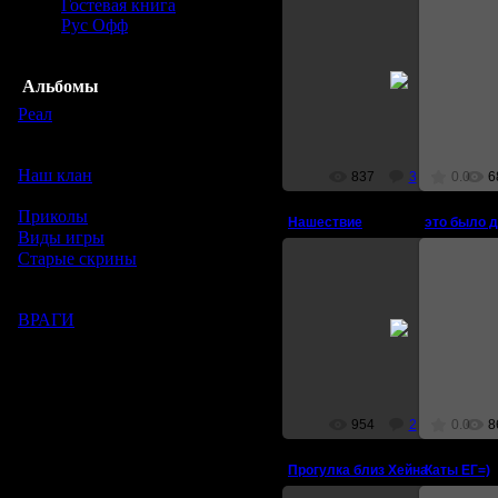
Гостевая книга
Рус Офф
21.05.2007
Альбомы
October
Реал
[39]
В этом разделе собраны
фотографии с реала.
Наш клан
[37]
837
3
0.0
6
Скрины с игры. Наш Клан.
Приколы
[13]
Нашествие
Виды игры
[15]
Старые скрины
[16]
Скриншоты с игры -
доклановый период )
26.05.2007
ВРАГИ
[8]
Скины обидчиков
Eleks
954
2
0.0
8
Прогулка близ Хейна
Каты ЕГ=)