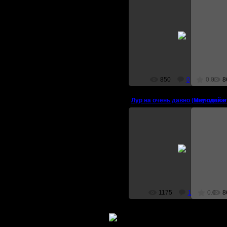
05.06.2007
кто-то нарисовал... а кто-то
долго с
сфоткал =)
murbeЯ
850
0
0.0
8
мну плака
Лур н
28.06.2007
Третие хроники ! )
12 лвлов д
lurzet
1175
1
0.0
8