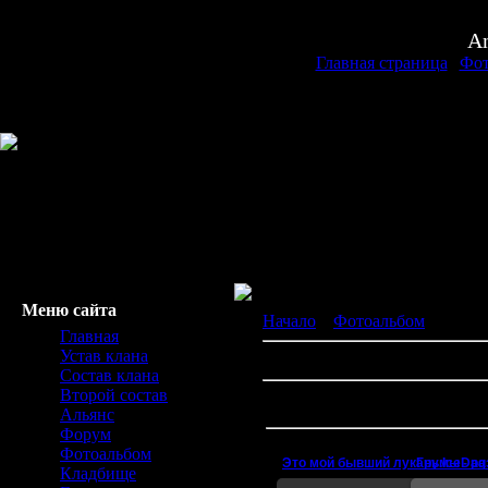
An
Главная страница
|
Фот
Меню сайта
Начало
»
Фотоальбом
» Стары
Главная
Устав клана
Скриншоты с и
Состав клана
Второй состав
Фотографий в альбоме:
16
Альянс
Форум
Фотоальбом
Гнумы - ра
Это м
Кладбище