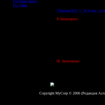
Гостевая книга
4)подчиняться решениям и ис
Рус Офф
5)ставить Клан Лидера или ег
"Письма КЛ"-> "Я устал , я ух
II Запрещено:
1)употребление нецензурных в
7)разглашение секретной инф
8)любое недостойное поведен
9)распространение дезинформа
10)попрошайничество, мошен
11)действовать от лица Клан
12)передача материальных це
В противном случае сами вин
III Экономика:
1)все ресурсы сдаются на скла
2)кеи рецепты смотрит КЛ ил
3)все вещи, приобретенные н
не могут быть проданы или п
Copyright MyCorp © 2006 (Редакция Acr