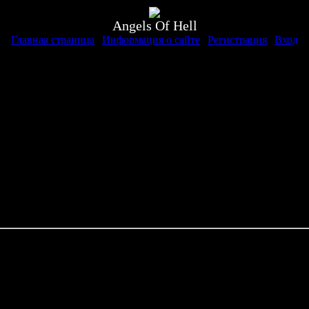
Angels Of Hell
Главная страница
|
Информация о сайте
|
Регистрация
|
Вход
и и другими жителями мира Аден, тем самым повышая статус К
учаях …………),
и Клана, посещать все клановые мероприятия, походы на рейд-б
м по мере своих сил и возможностей,