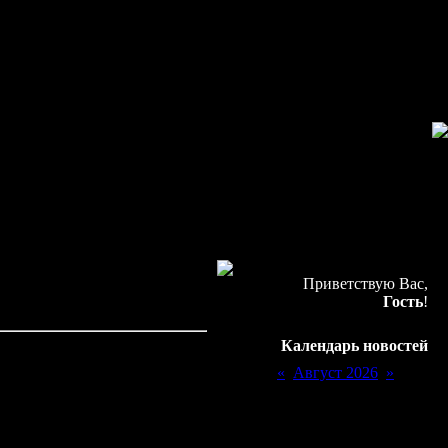
Приветствую Вас,
Гость
!
Календарь новостей
«
Август 2026
»
лана, улучшая отношение к
Пн
Вт
Ср
Чт
Пт
Сб
Вс
1
2
оссов,
3
4
5
6
7
8
9