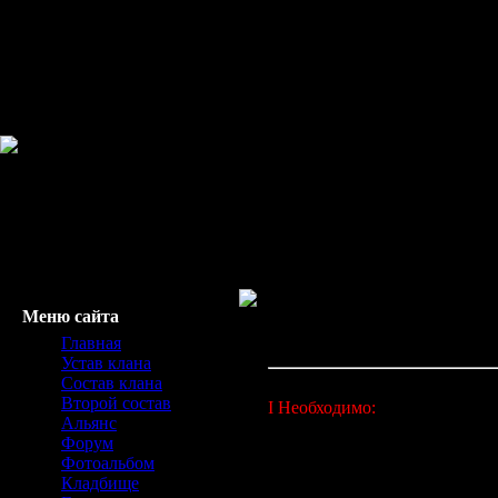
Меню сайта
Устав клана:
Главная
Устав клана
Состав клана
Второй состав
I Необходимо:
Альянс
1)быть вежливыми с сокланам
Форум
нему (в исключительных сл
Фотоальбом
2)активно участвовать в жизн
Кладбище
3)помогать своим соклановца