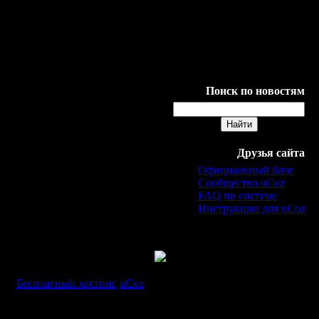
10
11
12
13
14
15
16
е 5-7 дней) на форуме
17
18
19
20
21
22
23
24
25
26
27
28
29
30
31
том разделе форума.
Поиск по новостям
,
Друзья сайта
Официальный блог
Сообщество uCoz
FAQ по системе
Инструкции для uCoz
ения Главы Клана.
Бесплатный хостинг
uCoz