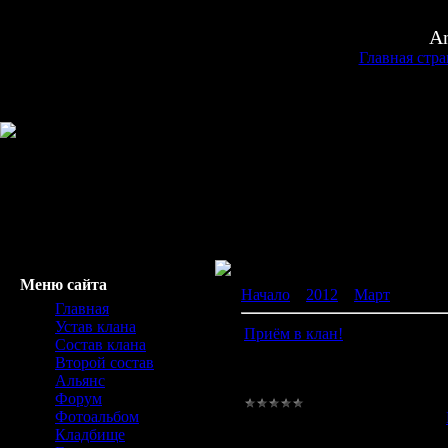
An
Главная стр
Меню сайта
Начало
»
2012
»
Март
»
28
Главная
Устав клана
Приём в клан!
Состав клана
Второй состав
С 1 аперля 2012 готов приним
Альянс
Форум
Фотоальбом
Просмотров:
3177
|
Добавил:
Кладбище