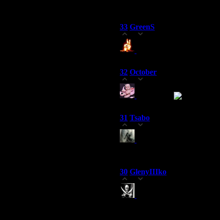
крайней мере будем надеятся
33
GreenS
(22.05.2007 22:42)
0
а я дочку домой привез 
32
October
(22.05.2007 22:31)
0
Мдя...ппц
я до 12
31
Tsabo
(22.05.2007 22:22)
0
А тем временем Elena 
отлично так прошли в ожид
30
GlenyIIIko
(22.05.2007 22:13)
0
Целиком и полностью со
провайдера - хана ему)