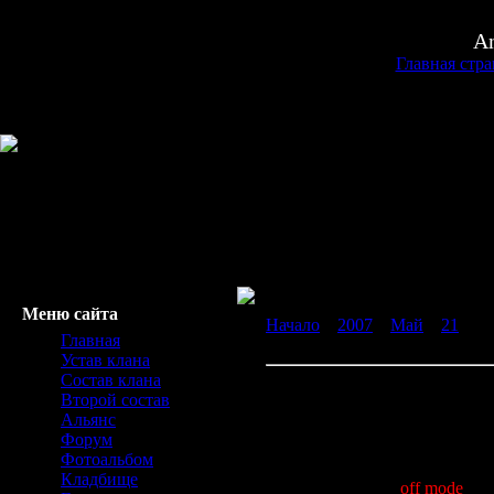
An
Главная стр
Меню сайта
Начало
»
2007
»
Май
»
21
» А 
Главная
опять...
Устав клана
Состав клана
А сервер то игровой опять, да
Второй состав
Уже почти 2 часа, сервер спит.
Альянс
Форум
Так что ноги в руки, или ещё 
Фотоальбом
Кладбище
Выставте Задрот
off mode
© a