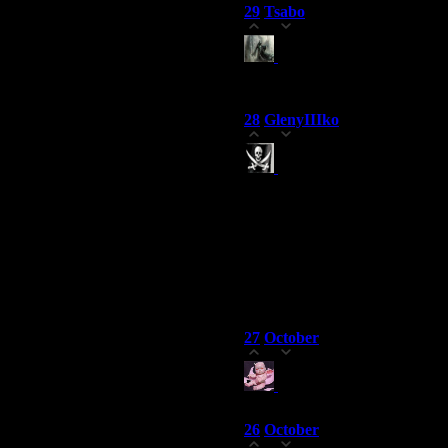
29
Tsabo
(22.05.2007 22:11)
0
Это самый нормальный 
хочется переезжать.
28
GlenyIIIko
(22.05.2007 22:03)
0
Начинайте посматривать
думаю этот мудак не зря тут 
- он просто клоун. Он просто
(сорри за писсимистический н
мере сил.. зачем ему это надо 
способности хакерские у него
советую подумать всем. Кто т
подставил его друг, ибо о др
27
October
(22.05.2007 21:48)
0
Вот что написал нам Гм 
26
October
(22.05.2007 21:48)
0