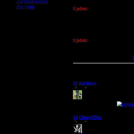
Гостевая книга
Рус Офф
Update:
Уважаемые игроки!
К сожалению,у нашего прова
проблемы.Скорее всего игра б
Советую вам отдохнуть,поды
оторваться от компьютера р
Update:
РАБОТАЕТ СЕРВАК
готовимся.. для профилактик
Просмотров: 1111 | Добавил:
Всего комментариев:
35
Порядо
35
Kirillovs
(23.02.2009 17:20)
0
Бывают в жизни огорч
Но это не тот случай
34
GlenyIIIko
(22.05.2007 23:12)
0
Троекратное Ура! похож