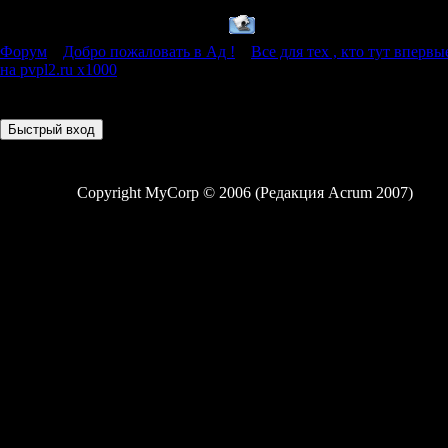
Форум
»
Добро пожаловать в Ад !
»
Все для тех , кто тут впервы
на pvpl2.ru x1000
Страница
1
из
1
1
Copyright MyCorp © 2006 (Редакция Acrum 2007)