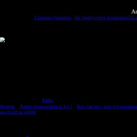
An
Главная страница
|
Не пропустите возможность с
Страница
1
из
1
1
Модератор форума:
Eleks
Форум
»
Добро пожаловать в Ад !
»
Все для тех , кто тут впервы
на pvpl2.ru x1000
Не пропустите возможность стать лучшими на pvpl2.ru x1000
Дата: Воскрес