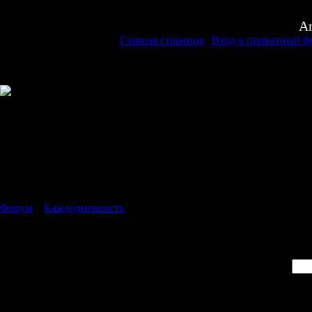
An
Главная страница
|
Вход в приватный ф
Форум
»
Каждодневность
»
Вход в приватный форум
Вход в приватный фо
Пароль: